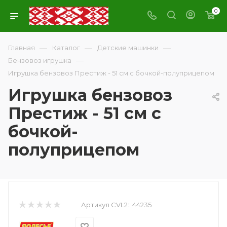
0
—
—
—
Главная
Каталог
Детские машинки
—
Бензовоз игрушка
Игрушка бензовоз Престиж - 51 см с бочкой-полуприцепом
Игрушка бензовоз
Престиж - 51 см с
бочкой-
полуприцепом
Артикул CVL2::
44235