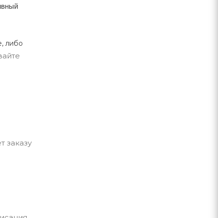
тивный
, либо
вайте
т заказу
исания,