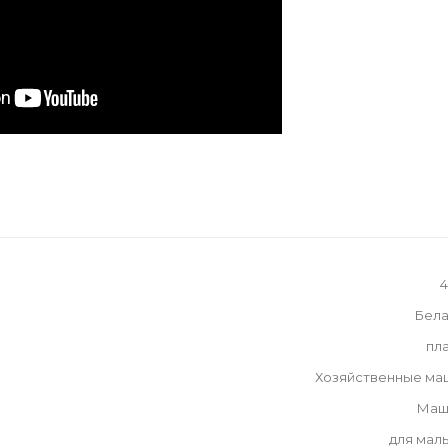
4
Бела
пл
Хозяйственные ма
Маш
для мал