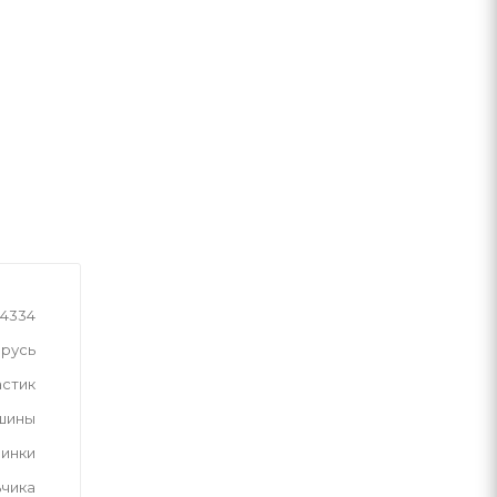
4334
русь
астик
шины
инки
ьчика