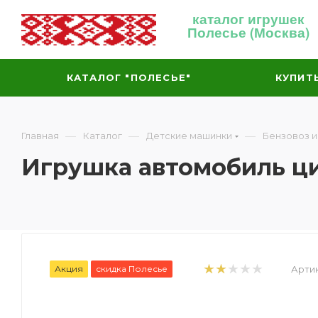
каталог игрушек
Полесье (Москва)
КАТАЛОГ "ПОЛЕСЬЕ"
КУПИТ
—
—
—
Главная
Каталог
Детские машинки
Бензовоз 
Игрушка автомобиль ц
Акция
скидка Полесье
Артик