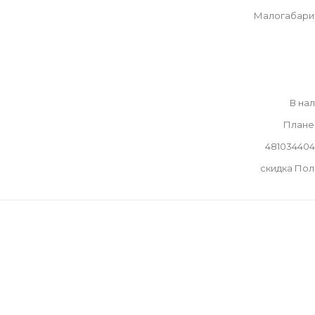
Малогабари
В на
Плане
48103440
скидка По