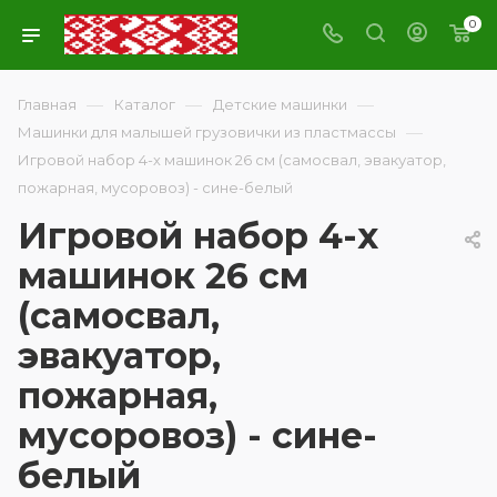
0
—
—
—
Главная
Каталог
Детские машинки
—
Машинки для малышей грузовички из пластмассы
Игровой набор 4-х машинок 26 см (самосвал, эвакуатор,
пожарная, мусоровоз) - сине-белый
Игровой набор 4-х
машинок 26 см
(самосвал,
эвакуатор,
пожарная,
мусоровоз) - сине-
белый