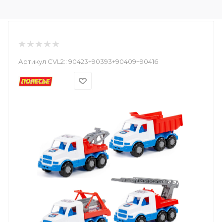
Артикул CVL2::
90423+90393+90409+90416