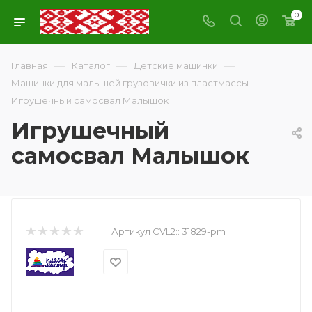
0
—
—
—
Главная
Каталог
Детские машинки
—
Машинки для малышей грузовички из пластмассы
Игрушечный самосвал Малышок
Игрушечный
самосвал Малышок
Артикул CVL2::
31829-pm