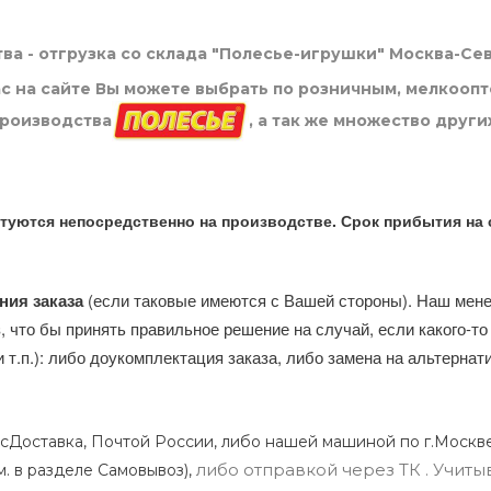
ва - отгрузка со склада "Полесье-игрушки" Москва-Се
нас на сайте Вы можете выбрать по розничным, мелкооп
производства
, а так же множество други
туются непосредственно на производстве. Срок прибытия на 
ния заказа
(если таковые имеются с Вашей стороны). Наш мен
, что бы принять правильное решение на случай, если какого-то
и т.п.): либо доукомплектация заказа, либо замена на альтерна
сДоставка, Почтой России, либо нашей машиной по г.Москве
либо отправкой через ТК . Учиты
м. в разделе Самовывоз),