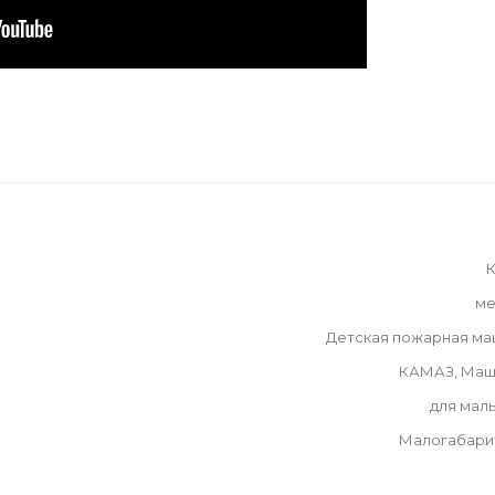
К
ме
Детская пожарная ма
КАМАЗ, Маш
для мал
Малогабари