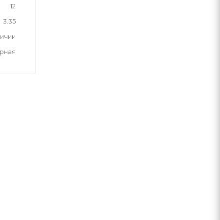
12
3.35
личии
рная