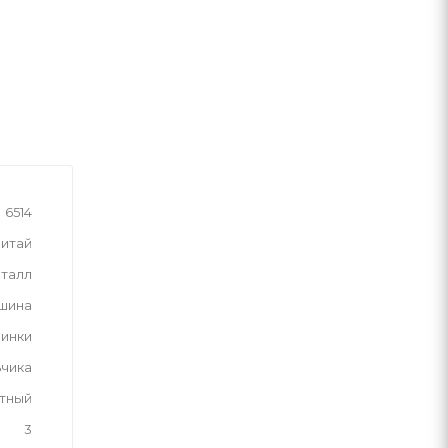
6514
итай
талл
шина
инки
ьчика
тный
3