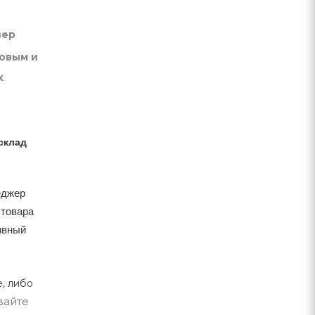
вер
товым и
х
склад
еджер
 товара
тивный
, либо
вайте