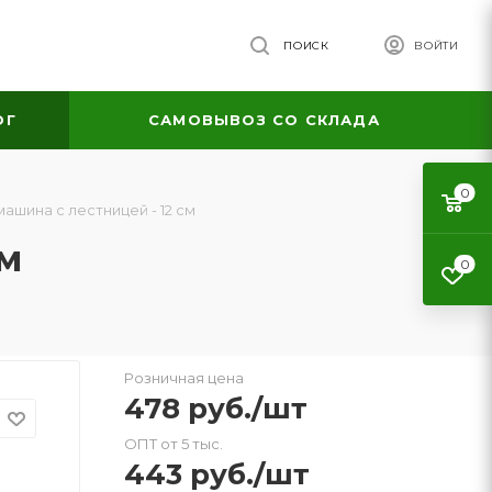
ПОИСК
ВОЙТИ
ОГ
САМОВЫВОЗ СО СКЛАДА
0
шина с лестницей - 12 см
см
0
Розничная цена
478
руб.
/шт
ОПТ от 5 тыс.
443
руб.
/шт