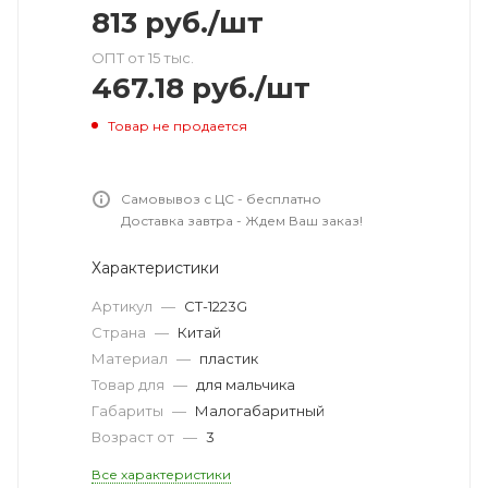
813
руб.
/шт
ОПТ от 15 тыс.
467.18
руб.
/шт
Товар не продается
Самовывоз с ЦС - бесплатно
Доставка завтра - Ждем Ваш заказ!
Характеристики
Артикул
—
CT-1223G
Страна
—
Китай
Материал
—
пластик
Товар для
—
для мальчика
Габариты
—
Малогабаритный
Возраст от
—
3
Все характеристики