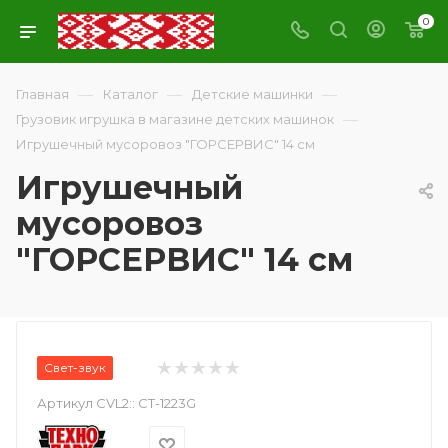
0
—
—
—
Главная
Каталог
Детские машинки
—
Грузовик игрушка в магазине детских машинок
Игрушечный мусоровоз "ГОРСЕРВИС" 14 см
Игрушечный
мусоровоз
"ГОРСЕРВИС" 14 см
Свет-звук
Артикул CVL2::
CT-1223G