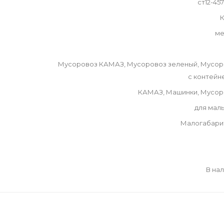
ст12-45
К
ме
Мусоровоз КАМАЗ, Мусоровоз зеленый, Мусор
с контейн
КАМАЗ, Машинки, Мусор
для мал
Малогабари
В на