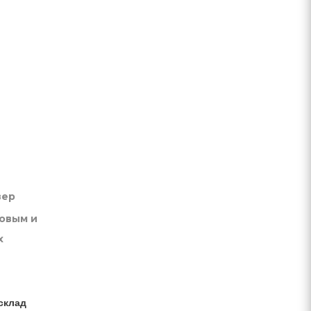
вер
товым и
х
склад