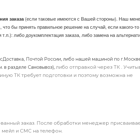
ния заказа
(если таковые имеются с Вашей стороны). Наш мен
, что бы принять правильное решение на случай, если какого-то
и т.п.): либо доукомплектация заказа, либо замена на альтерна
сДоставка, Почтой России, либо нашей машиной по г.Москве
либо отправкой через ТК . Учиты
м. в разделе Самовывоз),
ли иную ТК требует подготовки и поэтому возможна не
ванный заказ. После обработки менеджер присваивае
 мейл и СМС на телефон.