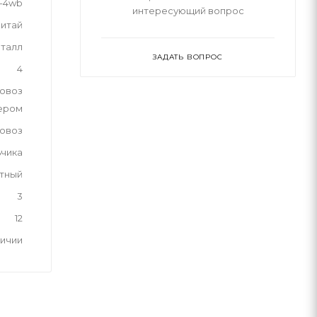
7-4wb
интересующий вопрос
итай
талл
ЗАДАТЬ ВОПРОС
4
овоз
ером
овоз
ьчика
тный
3
12
личии