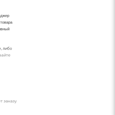
еджер
 товара
тивный
, либо
вайте
т заказу