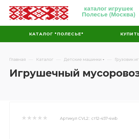
каталог игрушек
Полесье (Москва)
КАТАЛОГ "ПОЛЕСЬЕ"
КУПИТ
—
—
—
Главная
Каталог
Детские машинки
Грузовик и
Игрушечный мусоровоз
Артикул CVL2::
ст12-457-4wb