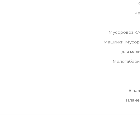
К
ме
Мусоровоз К
Машинки, Мусор
для мал
Малогабари
В на
Плане