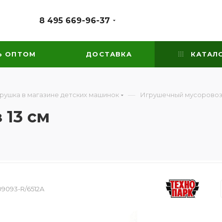
8 495 669-96-37
Ь ОПТОМ
ДОСТАВКА
КАТАЛ
—
грушка в магазине детских машинок
Игрушечный мусоровоз 
 13 см
9093-R/6512А