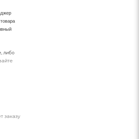
еджер
 товара
тивный
, либо
вайте
т заказу