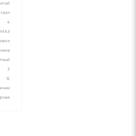
итай
талл
4
АМАЗ
овоз
ьчика
тный
3
12
личии
рная