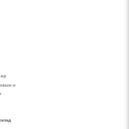
вер
товым и
х
склад