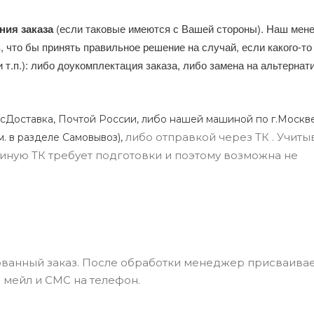
ния заказа
(если таковые имеются с Вашей стороны). Наш мен
, что бы принять правильное решение на случай, если какого-то
и т.п.): либо доукомплектация заказа, либо замена на альтерна
сДоставка, Почтой России, либо нашей машиной по г.Москве
либо отправкой через ТК . Учиты
м. в разделе Самовывоз),
ли иную ТК требует подготовки и поэтому возможна не
ванный заказ. После обработки менеджер присваивае
 мейл и СМС на телефон.