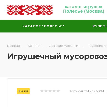
каталог игрушек
Полесье (Москва)
КАТАЛОГ "ПОЛЕСЬЕ"
КУПИТ
—
—
—
Главная
Каталог
Детские машинки
Грузовик и
Игрушечный мусоровоз
Акция
Артикул CVL2::
X600-H0