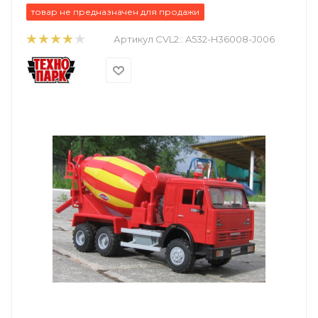
товар не предназначен для продажи
Артикул CVL2::
A532-H36008-J006