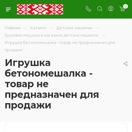
0
—
—
—
Главная
Каталог
Детские машинки
—
Грузовик игрушка в магазине детских машинок
Игрушка бетономешалка - товар не предназначен для
продажи
Игрушка
бетономешалка -
товар не
предназначен для
продажи