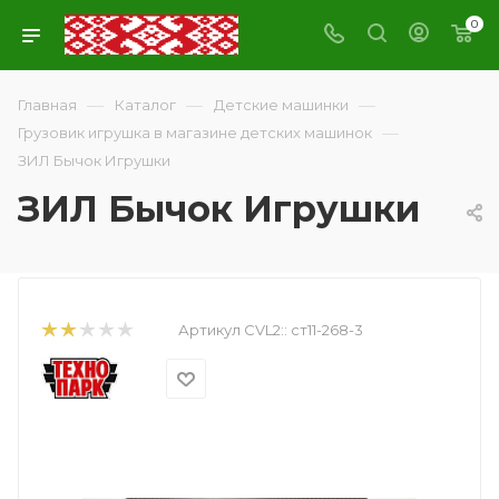
0
—
—
—
Главная
Каталог
Детские машинки
—
Грузовик игрушка в магазине детских машинок
ЗИЛ Бычок Игрушки
ЗИЛ Бычок Игрушки
Артикул CVL2::
ст11-268-3