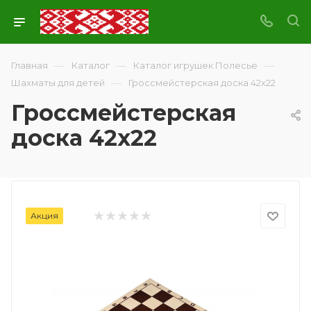
—
—
—
Главная
Каталог
Каталог игрушек Полесье
—
Шахматы для детей
Гроссмейстерская доска 42х22
Гроссмейстерская
доска 42х22
Акция