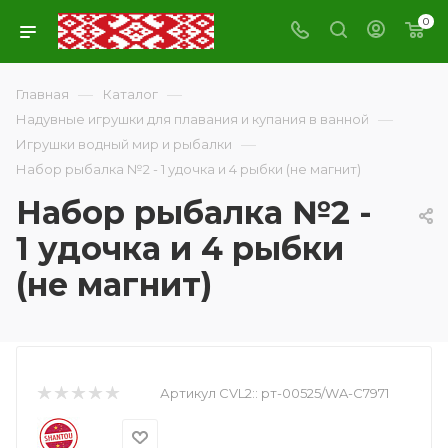
0
—
—
Главная
Каталог
—
Надувные игрушки для плавания и купания в ванной
—
Игрушки водный мир и рыбалки
Набор рыбалка №2 - 1 удочка и 4 рыбки (не магнит)
Набор рыбалка №2 -
1 удочка и 4 рыбки
(не магнит)
Артикул CVL2::
рт-00525/WA-C7971