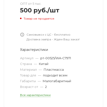
ОПТ от 5 тыс.
500
руб.
/шт
Товар не продается
Самовывоз с ЦС - бесплатно
Доставка завтра - Ждем Ваш заказ!
Характеристики
Артикул
—
рт-00525/WA-C7971
Страна
—
Китай
Материал
—
Пластмасса
Товар для
—
подходит всем
Габариты
—
Малогабаритный
Возраст от
—
2
Все характеристики