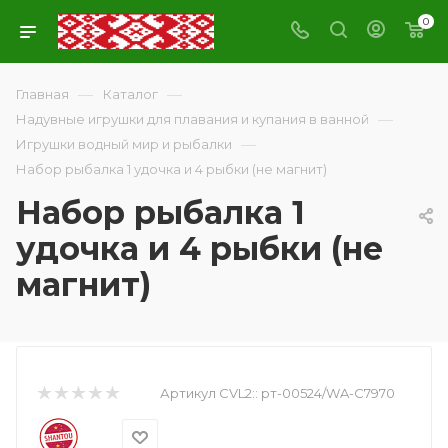
0
—
—
Главная
Каталог
—
Надувные игрушки для плавания и купания в ванной
—
Игрушки водный мир и рыбалки
Набор рыбалка 1 удочка и 4 рыбки (не магнит)
Набор рыбалка 1
удочка и 4 рыбки (не
магнит)
Артикул CVL2::
рт-00524/WA-C7970