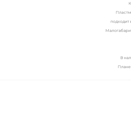
К
Пластм
подходит
Малогабари
В на
Плане