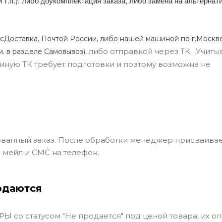
и т.п.): либо доукомплектация заказа, либо замена на альтерна
сДоставка, Почтой России, либо нашей машиной по г.Москве
либо отправкой через ТК . Учиты
м. в разделе Самовывоз),
ли иную ТК требует подготовки и поэтому возможна не
ванный заказ. После обработки менеджер присваивае
 мейл и СМС на телефон.
одаются
Ы со статусом "Не продается" под ценой товара, их оп