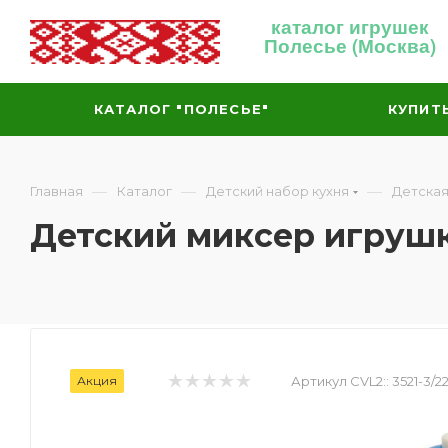
каталог игрушек
Полесье (Москва)
КАТАЛОГ "ПОЛЕСЬЕ"
КУПИТ
—
—
—
Главная
Каталог
Детский набор кухня
Детская
Детский миксер игруш
Акция
Артикул CVL2::
3521-3/2