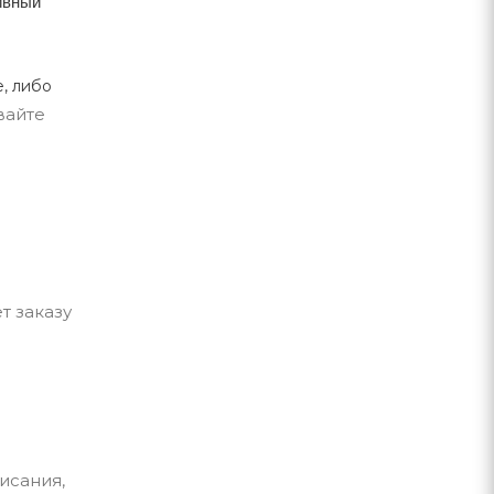
тивный
, либо
вайте
т заказу
исания,