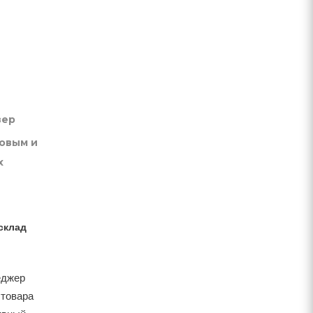
вер
товым и
х
склад
еджер
 товара