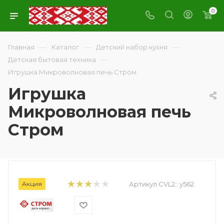
0
—
—
—
Главная
Каталог
Детский набор кухня
—
Детская бытовая техника
Игрушка Микроволновая печь Стром
Игрушка
Микроволновая печь
Стром
Акция
Артикул CVL2::
у562