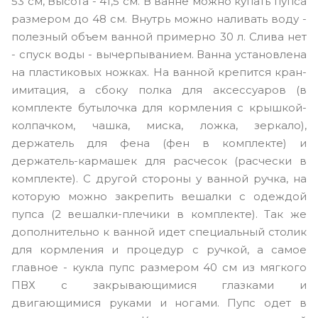
53 см, Высота - 41,5 см. В ванне можно купать пупса
размером до 48 см. Внутрь можно наливать воду -
полезный объем ванной примерно 30 л. Слива нет
- спуск воды - вычерпыванием. Ванна установлена
на пластиковых ножках. На ванной крепится кран-
имитация, а сбоку полка для аксессуаров (в
комплекте бутылочка для кормления с крышкой-
колпачком, чашка, миска, ложка, зеркало),
держатель для фена (фен в комплекте) и
держатель-кармашек для расчесок (расчески в
комплекте). С другой стороны у ванной ручка, на
которую можно закрепить вешалки с одеждой
пупса (2 вешалки-плечики в комплекте). Так же
дополнительно к ванной идет специальный столик
для кормления и процедур с ручкой, а самое
главное - кукла пупс размером 40 см из мягкого
ПВХ с закрывающимися глазками и
двигающимися руками и ногами. Пупс одет в