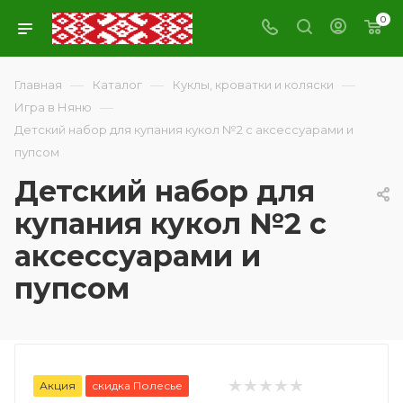
0
—
—
—
Главная
Каталог
Куклы, кроватки и коляски
—
Игра в Няню
Детский набор для купания кукол №2 с аксессуарами и
пупсом
Детский набор для
купания кукол №2 с
аксессуарами и
пупсом
Акция
скидка Полесье