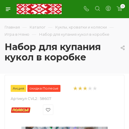
0
—
—
—
Главная
Каталог
Куклы, кроватки и коляски
—
Игра в Няню
Набор для купания кукол в коробке
Набор для купания
кукол в коробке
Акция
скидка Полесье
Артикул CVL2::
58607