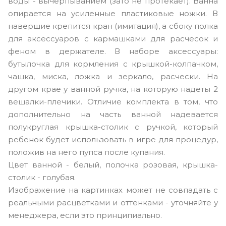
воды - вычерпыванием (зато не протекает). Ванна
опирается на усиленные пластиковые ножки. В
навершие крепится кран (имитация), а сбоку полка
для аксессуаров с кармашками для расчесок и
феном в держателе. В наборе аксессуары:
бутылочка для кормления с крышкой-колпачком,
чашка, миска, ложка и зеркало, расчески. На
другом крае у ванной ручка, на которую надеты 2
вешалки-плечики. Отличие комплекта в том, что
дополнительно на часть ванной надевается
полукруглая крышка-столик с ручкой, который
ребенок будет использовать в игре для процедур,
положив на него пупса после купания.
Цвет ванной - белый, полочка розовая, крышка-
столик - голубая.
Изображение на картинках может не совпадать с
реальными расцветками и оттенками - уточняйте у
менеджера, если это принципиально.