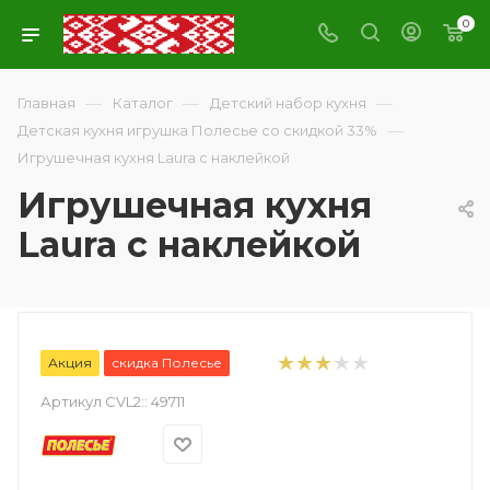
0
—
—
—
Главная
Каталог
Детский набор кухня
—
Детская кухня игрушка Полесье со скидкой 33%
Игрушечная кухня Laura с наклейкой
Игрушечная кухня
Laura с наклейкой
Акция
скидка Полесье
Артикул CVL2::
49711