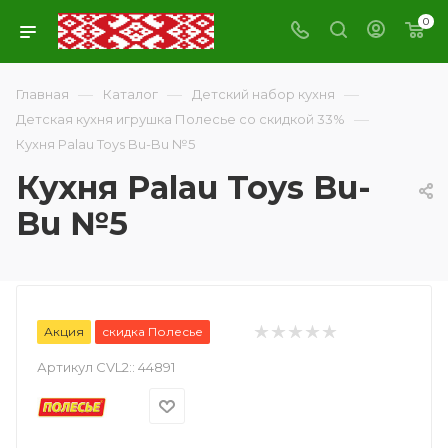
0
—
—
—
Главная
Каталог
Детский набор кухня
—
Детская кухня игрушка Полесье со скидкой 33%
Кухня Palau Toys Bu-Bu №5
Кухня Palau Toys Bu-
Bu №5
Акция
скидка Полесье
Артикул CVL2::
44891