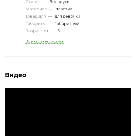
Страна
—
Беларусь
Материал
—
пластик
Товар для
—
для девочки
Габариты
—
Габаритный
Возраст от
—
3
Все характеристики
Видео