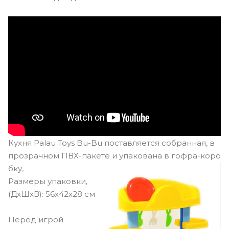
Кухня Palau Toys Bu-Bu поставляется собранная, в
прозрачном ПВХ-пакете и упакована в гофра-коро
бку,
Размеры упаковки,
(ДхШхВ): 56х42х28 см
Перед игрой