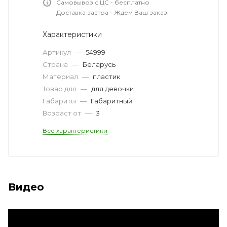
Самовывоз с ЦС - бесплатно
Доставка завтра - Ждем Ваш заказ!
Характеристики
Артикул
—
54999
Страна
—
Беларусь
Материал
—
пластик
Товар для
—
для девочки
Габариты
—
Габаритный
Возраст от
—
3
Все характеристики
Видео