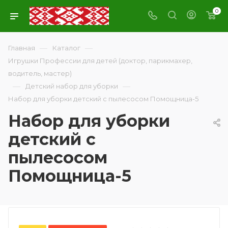
0
—
—
Главная
Каталог
Игрушки Профессии для детей (доктор, парикмахер,
водитель, мастер)
—
—
Детский набор для уборки
Набор для уборки детский с пылесосом Помощница-5
Набор для уборки
детский с
пылесосом
Помощница-5