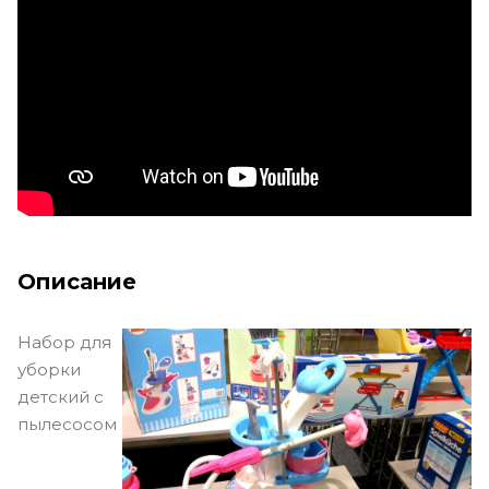
Описание
Набор для
уборки
детский с
пылесосом