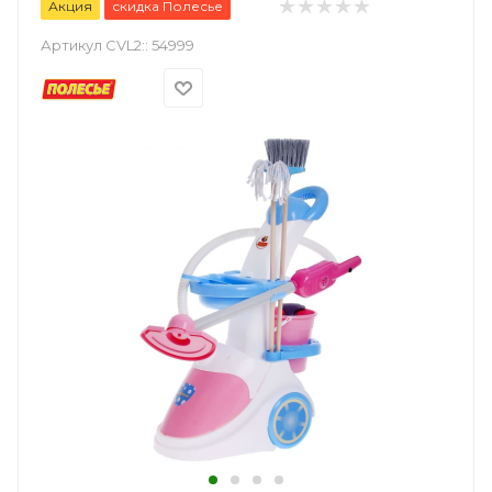
Акция
скидка Полесье
Артикул CVL2::
54999