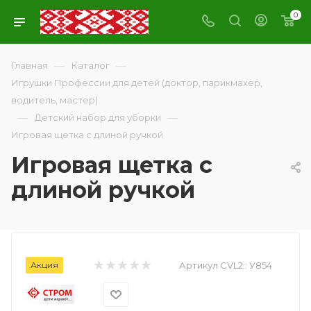
0
—
—
Главная
Каталог
Игрушки Профессии для детей (доктор, парикмахер,
водитель, мастер)
—
—
Детский набор для уборки
Игровая щетка с длиной ручкой
Игровая щетка с
длиной ручкой
Акция
Артикул CVL2::
У854