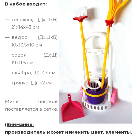
В набор входит:
тележка, (ДхШхВ):
21x14x43 см
ведро, (ДхШхВ):
10x13,5x10 см
совок, (ДxШ):
19x11,5 см
швабра, (Д): 43 см
тряпка, (Д): 52 см
Мини чистюля
поставляется в сетке.
(Внимани
е:
производитель может изменить цвет, элементы.