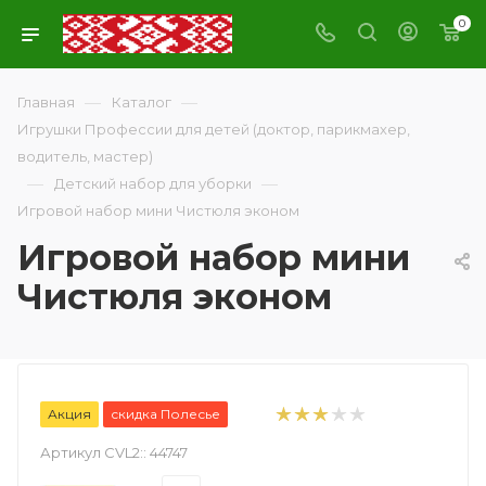
0
—
—
Главная
Каталог
Игрушки Профессии для детей (доктор, парикмахер,
водитель, мастер)
—
—
Детский набор для уборки
Игровой набор мини Чистюля эконом
Игровой набор мини
Чистюля эконом
Акция
скидка Полесье
Артикул CVL2::
44747