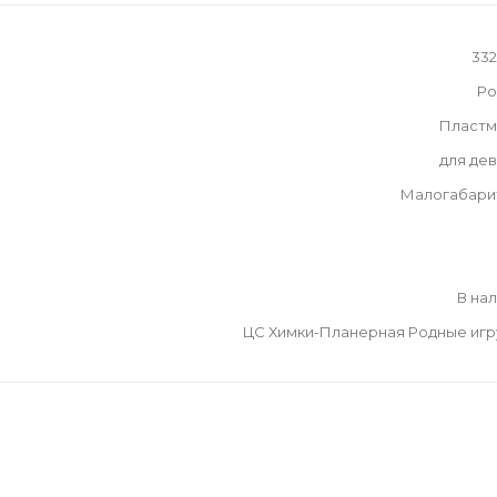
33
Ро
Пластм
для де
Малогабари
В на
ЦС Химки-Планерная Родные иг