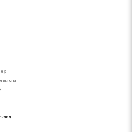
вер
товым и
х
склад