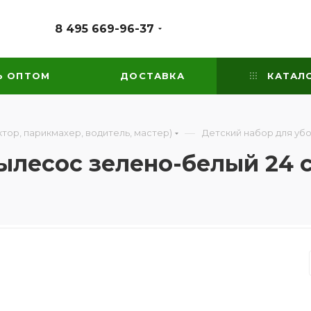
8 495 669-96-37
Ь ОПТОМ
ДОСТАВКА
КАТАЛ
—
тор, парикмахер, водитель, мастер)
Детский набор для уб
лесос зелено-белый 24 