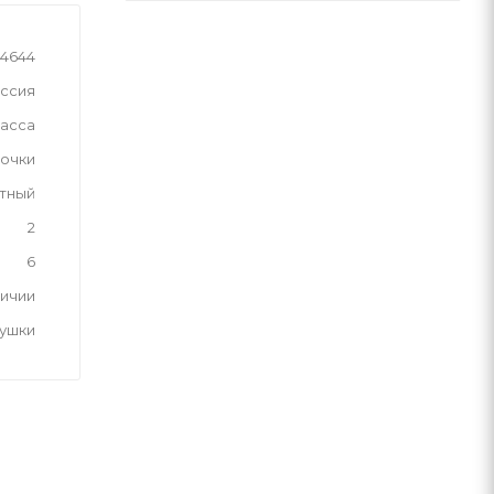
24644
ссия
асса
вочки
тный
2
6
личии
рушки