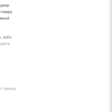
еджер
 товара
тивный
, либо
вайте
т заказу