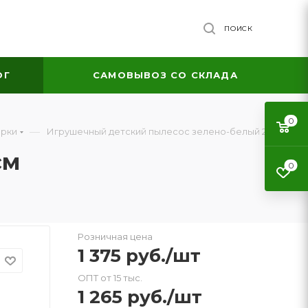
ПОИСК
ОГ
САМОВЫВОЗ СО СКЛАДА
0
—
орки
Игрушечный детский пылесос зелено-белый 24 см
см
0
Розничная цена
1 375
руб.
/шт
ОПТ от 15 тыс.
1 265
руб.
/шт