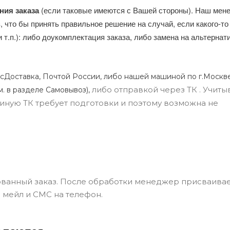
ния заказа
(если таковые имеются с Вашей стороны). Наш мен
, что бы принять правильное решение на случай, если какого-то
и т.п.): либо доукомплектация заказа, либо замена на альтерна
сДоставка, Почтой России, либо нашей машиной по г.Москве
либо отправкой через ТК . Учиты
м. в разделе Самовывоз),
ли иную ТК требует подготовки и поэтому возможна не
ванный заказ. После обработки менеджер присваивае
 мейл и СМС на телефон.