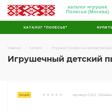
каталог игрушек
Полесье (Москва)
КАТАЛОГ "ПОЛЕСЬЕ"
КУПИТ
—
—
Главная
Каталог
Игрушки Профессии для детей (док
Игрушечный детский пы
Акция
Артикул CVL2::
3324644