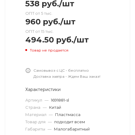
538
руб.
/шт
ОПТ от 5 тыс.
960
руб.
/шт
ОПТ от 15 тыс.
494.50
руб.
/шт
Товар не продается
Самовывоз с ЦС - бесплатно
Доставка завтра - Ждем Ваш заказ!
Характеристики
Артикул
—
1691881-sl
Страна
—
Китай
Материал
—
Пластмасса
Товар для
—
подходит всем
Габариты
—
Малогабаритный