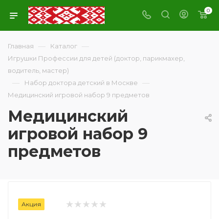
0
—
—
Главная
Каталог
Игрушки Профессии для детей (доктор, парикмахер,
водитель, мастер)
—
—
Набор доктора детский в Москве
Медицинский игровой набор 9 предметов
Медицинский
игровой набор 9
предметов
Акция