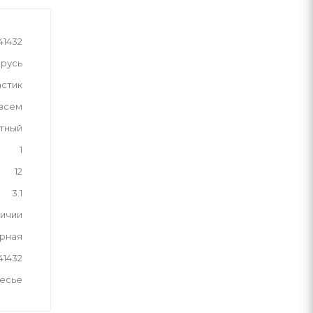
41432
русь
астик
 всем
тный
1
12
3.1
личии
рная
41432
лесье