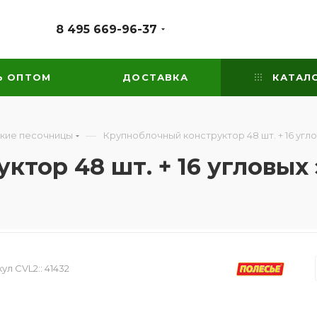
8 495 669-96-37
Ь ОПТОМ
ДОСТАВКА
КАТАЛ
—
кие песочницы
Крупноблочный конструктор 48 шт. + 16 уг
ктор 48 шт. + 16 угловых
ул CVL2::
41432