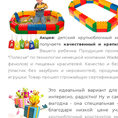
Акция:
детский крупноблочный к
получаете
качественный и креп
Вашего ребенка. Продукция произ
"Полесье" по технологии немецкой компании Wade
фенолов) и пищевых красителей. Качество и бе
(пластик без зазубрин и неровностей), продум
игрушки. Товар прошел строжайшую сертификацию
Это идеальный вариант для 
интересно, радостно! Ну и са
выгодна - она специальная
благодаря низкой цене уч
крупноблочный конструктор м