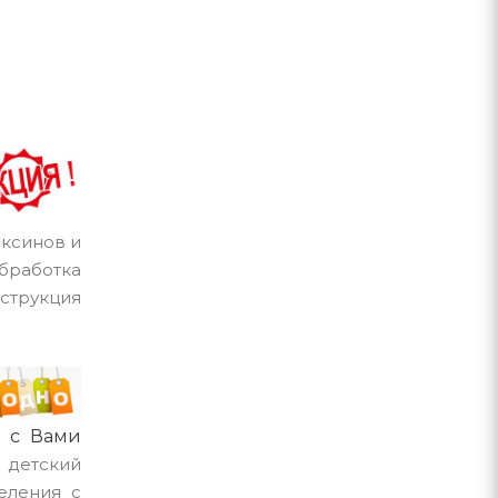
оксинов и
бработка
струкция
е с Вами
т
детский
еления с