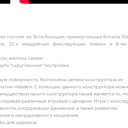
 состоит из 16-ти больших прямоугольных блоков 10х
нтов, 32-х квадратных фиксирующих планок и 8-ми
ом, желтом, синем.
ить "скругленные" постройки.
вую поверхность. Выполнены детали конструктора из
логии «Wader». С помощью данного конструктора мож
имуществом такого конструктора также является то, чт
 создавая различные игровые сценарии. Игра с констр
овкости, координации движений, а также развитию
ения и неординарного мышления.
йн для шариков.