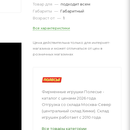
Товар для
—
подходит всем
Габариты
—
Габаритный
Возраст от
—
1
Все характеристики
Цена действительна только для интернет-
магазина и может отличаться от цен в
розничных магазинах
Фирменные игрушки Полесье -
каталог с ценами 2026 года.
Отгрузка со склада Москва-Север
(центральный склад Химки). Склад
игрушек работает с 2010 года.
Все товары категории