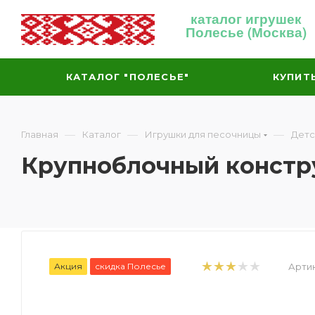
каталог игрушек
Полесье (Москва)
КАТАЛОГ "ПОЛЕСЬЕ"
КУПИТ
—
—
—
Главная
Каталог
Игрушки для песочницы
Детс
Крупноблочный констру
Акция
скидка Полесье
Артик