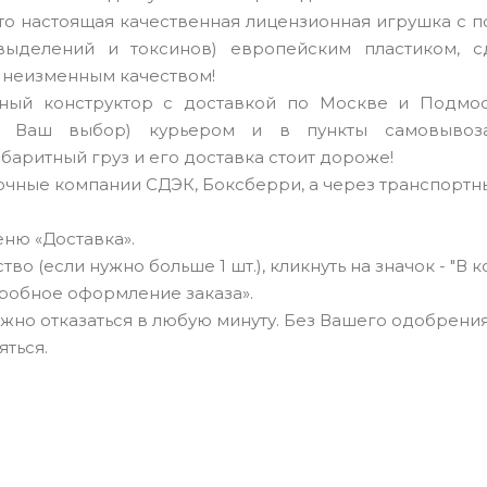
то настоящая качественная лицензионная игрушка с п
выделений и токсинов) европейским пластиком, с
 неизменным качеством!
чный конструктор с доставкой по Москве и Подмо
а Ваш выбор) курьером и в пункты самовывоза
абаритный груз и его доставка стоит дороже!
очные компании СДЭК, Боксберри, а через транспортн
ню «Доставка».
о (если нужно больше 1 шт.), кликнуть на значок - "В к
робное оформление заказа».
можно отказаться в любую минуту. Без Вашего одобрения
яться.