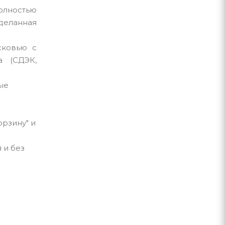
олностью
деланная
сковью с
 (СДЭК,
ые
орзину" и
 и без