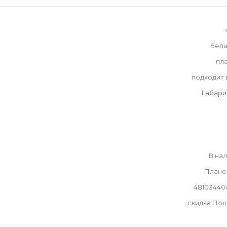
Бела
пл
подходит
Габари
В на
Плане
48103440
скидка По