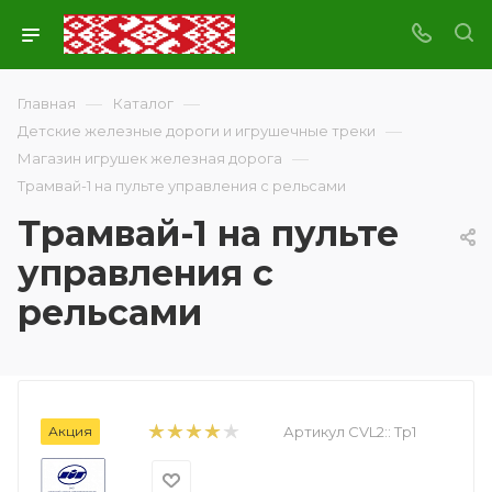
—
—
Главная
Каталог
—
Детские железные дороги и игрушечные треки
—
Магазин игрушек железная дорога
Трамвай-1 на пульте управления с рельсами
Трамвай-1 на пульте
управления с
рельсами
Акция
Артикул CVL2::
Тр1