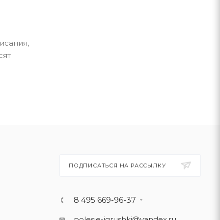
исания,
сят
ПОДПИСАТЬСЯ НА РАССЫЛКУ
8 495 669-96-37
polesie-igrushki@yandex.ru