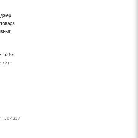
еджер
 товара
тивный
, либо
вайте
т заказу