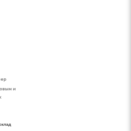
вер
товым и
х
склад