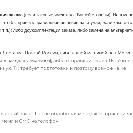
ния заказа
(если таковые имеются с Вашей стороны). Наш мен
, что бы принять правильное решение на случай, если какого-то
и т.п.): либо доукомплектация заказа, либо замена на альтерна
сДоставка, Почтой России, либо нашей машиной по г.Москве
либо отправкой через ТК . Учиты
м. в разделе Самовывоз),
ли иную ТК требует подготовки и поэтому возможна не
ванный заказ. После обработки менеджер присваивае
 мейл и СМС на телефон.