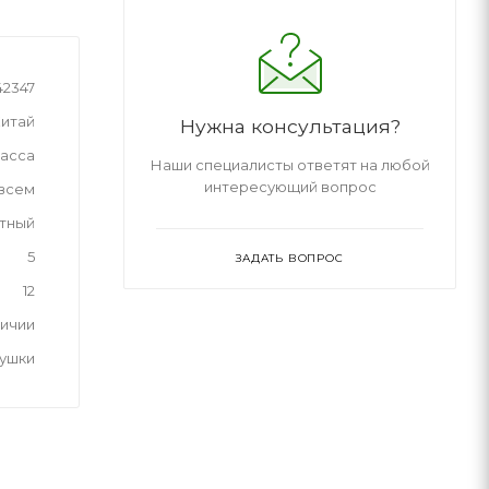
42347
итай
Нужна консультация?
асса
Наши специалисты ответят на любой
интересующий вопрос
 всем
тный
5
ЗАДАТЬ ВОПРОС
12
личии
рушки