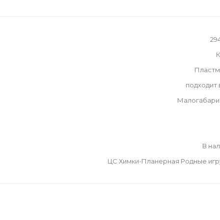
29
К
Пластм
подходит
Малогабари
В на
ЦС Химки-Планерная Родные иг