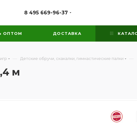
8 495 669-96-37
Ь ОПТОМ
ДОСТАВКА
КАТАЛ
—
—
 игр
Детские обручи, скакалки, гимнастические палки
,4 м