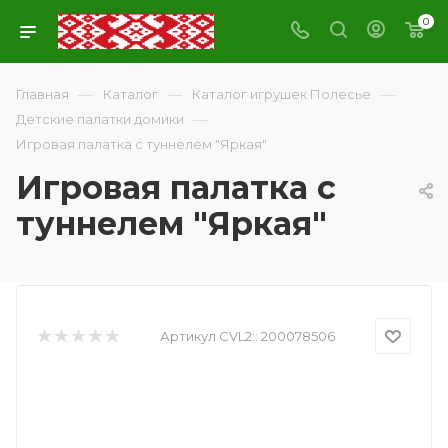
0
—
—
—
Главная
Каталог
Каталог игрушек Полесье
—
Детские палатки домики
Игровая палатка с туннелем "Яркая"
Игровая палатка с
туннелем "Яркая"
Артикул CVL2::
200078506