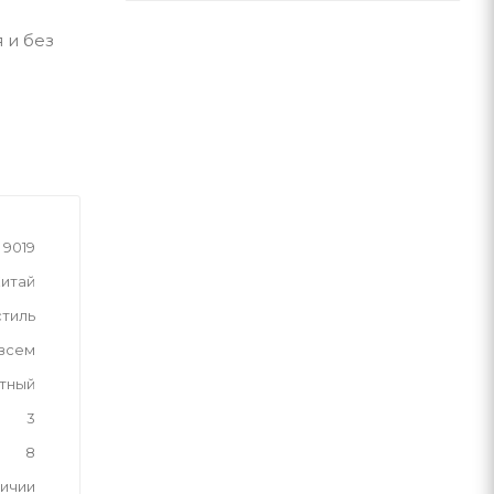
 и без
9019
итай
стиль
 всем
тный
3
8
личии