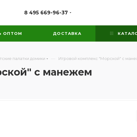
8 495 669-96-37
Ь ОПТОМ
ДОСТАВКА
КАТАЛ
—
тские палатки домики
Игровой комплекс "Морской" с ман
рской" с манежем