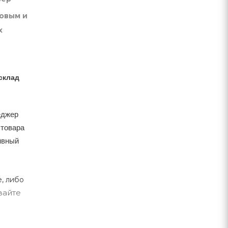
товым и
х
склад
еджер
 товара
тивный
, либо
вайте