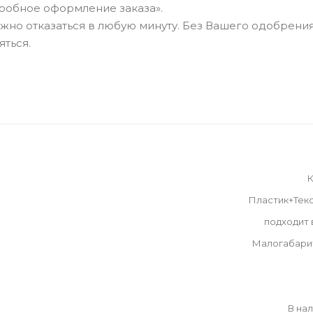
робное оформление заказа».
можно отказаться в любую минуту. Без Вашего одобрения
яться.
К
Пластик+Тек
подходит
Малогабари
В на