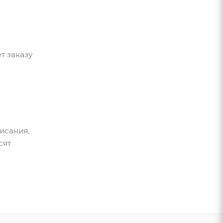
т заказу
исания,
сят