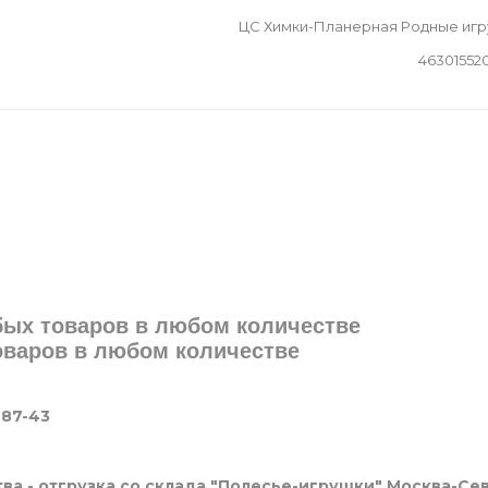
ЦС Химки-Планерная Родные иг
46301552
юбых товаров в любом количестве
товаров в любом количестве
-87-43
ва - отгрузка со склада "Полесье-игрушки" Москва-Се