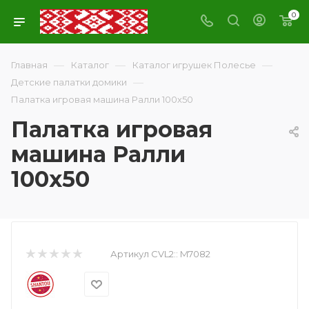
0
—
—
—
Главная
Каталог
Каталог игрушек Полесье
—
Детские палатки домики
Палатка игровая машина Ралли 100х50
Палатка игровая
машина Ралли
100х50
Артикул CVL2::
M7082