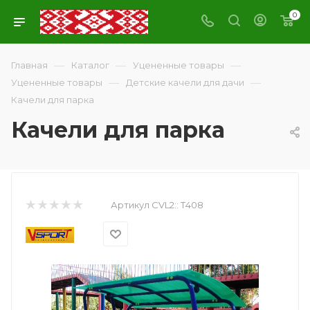
0
—
—
—
Главная
Каталог
Уцененные товары
—
—
Уцененные товары
Детские качели для дачи
Качели для парка
Качели для парка
Артикул CVL2::
Т408