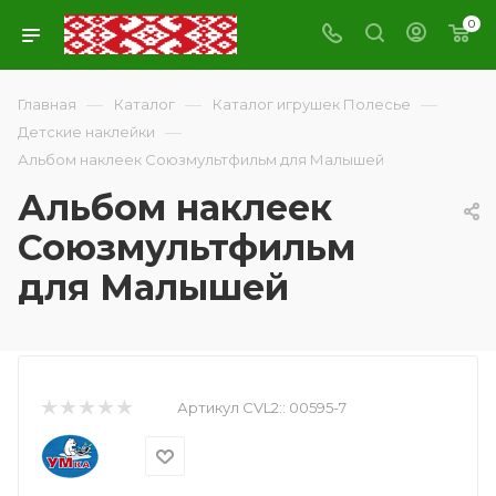
0
—
—
—
Главная
Каталог
Каталог игрушек Полесье
—
Детские наклейки
Альбом наклеек Союзмультфильм для Малышей
Альбом наклеек
Союзмультфильм
для Малышей
Артикул CVL2::
00595-7