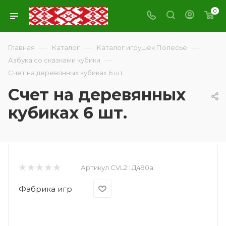
0
—
—
—
Главная
Каталог
Каталог игрушек Полесье
—
Азбука со сказками кубики
Счет на деревянных кубиках 6 шт.
Счет на деревянных
кубиках 6 шт.
Артикул CVL2::
Д490а
Фабрика игр