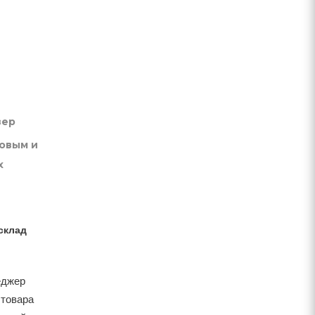
вер
товым и
х
склад
еджер
 товара