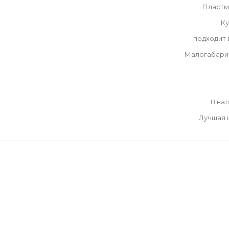
Пластм
Ку
подходит
Малогабари
В на
Лучшая 