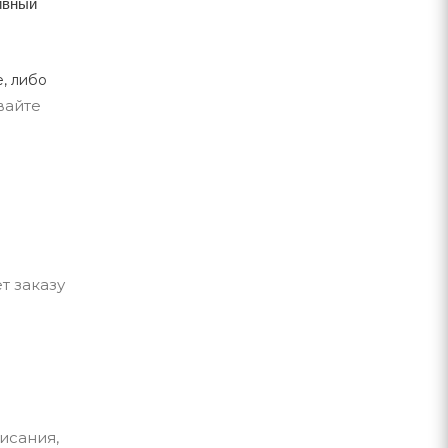
тивный
, либо
вайте
т заказу
исания,