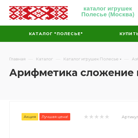
каталог игрушек
Полесье (Москва)
КАТАЛОГ "ПОЛЕСЬЕ"
КУПИТ
—
—
—
Главная
Каталог
Каталог игрушек Полесье
Аз
Арифметика сложение и
Акция
Лучшая цена!
Артикул