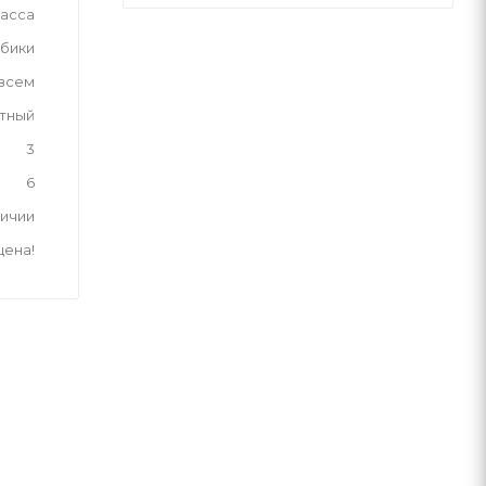
асса
бики
 всем
тный
3
6
личии
цена!