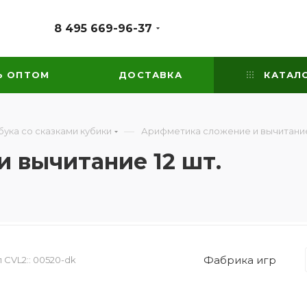
8 495 669-96-37
Ь ОПТОМ
ДОСТАВКА
КАТАЛ
—
бука со сказками кубики
Арифметика сложение и вычитание 
 вычитание 12 шт.
Фабрика игр
 CVL2::
00520-dk