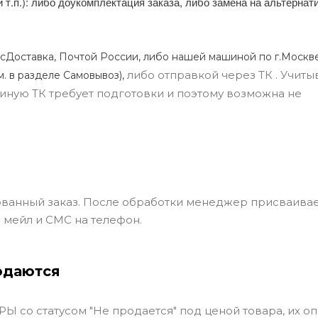
и т.п.): либо доукомплектация заказа, либо замена на альтерна
сДоставка, Почтой России, либо нашей машиной по г.Москве
либо отправкой через ТК . Учиты
м. в разделе Самовывоз),
ли иную ТК требует подготовки и поэтому возможна не
ванный заказ. После обработки менеджер присваивае
 мейл и СМС на телефон.
одаются
Ы со статусом "Не продается" под ценой товара, их оп