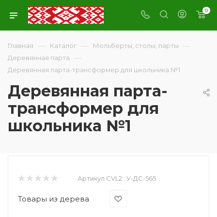
0
—
—
—
Главная
Каталог
Мольберты, столы, парты
—
Деревянная парта
Деревянная парта-трансформер для школьника №1
Деревянная парта-
трансформер для
школьника №1
Артикул CVL2::
У-ДС-565
Товары из дерева