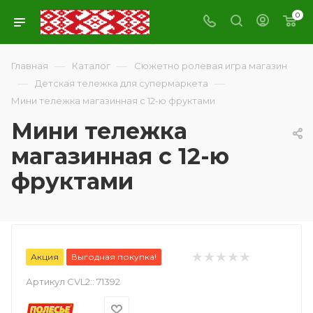
0
—
—
Главная
Каталог
Сюжетно ролевая игра магазин
—
—
Детская тележка для супермаркета
Мини тележка магазинная с 12-ю фруктами
Мини тележка
магазинная с 12-ю
фруктами
Акция
Выгодная покупка!
Артикул CVL2::
71392