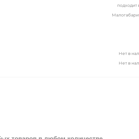
подходит
Малогабари
Нет в на
Нет в на
юбых товаров в любом количестве