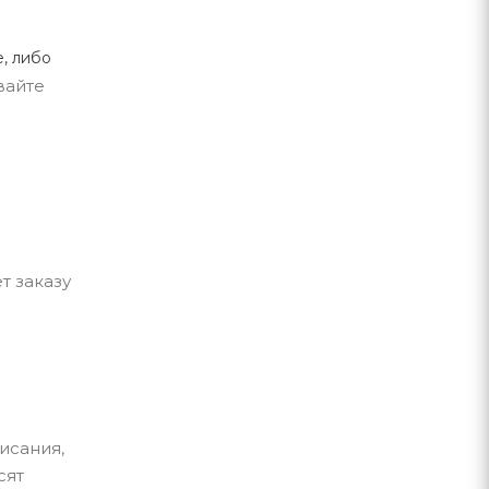
, либо
вайте
т заказу
исания,
сят