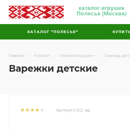
каталог игрушек
Полесье (Москва)
КАТАЛОГ "ПОЛЕСЬЕ"
КУПИТ
—
—
—
Главная
Каталог
Мягкие игрушки
Одежда дет
Варежки детские
Артикул CVL2::
вд