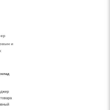
вер
товым и
х
склад
еджер
 товара
тивный