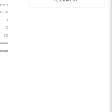
ЗАДАТЬ ВОПРОС
 всем
тный
1
3
3.2
личии
личии