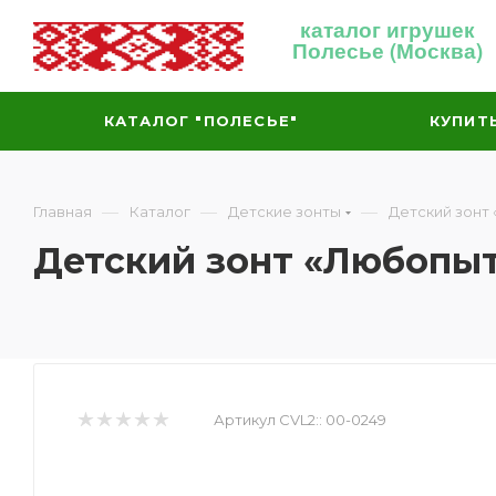
каталог игрушек
Полесье (Москва)
КАТАЛОГ "ПОЛЕСЬЕ"
КУПИТ
—
—
—
Главная
Каталог
Детские зонты
Детский зонт
Детский зонт «Любопы
Артикул CVL2::
00-0249