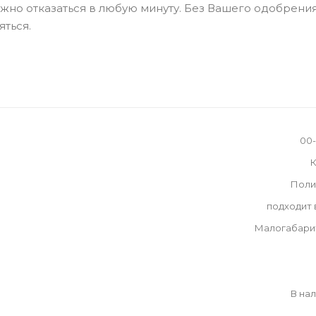
можно отказаться в любую минуту. Без Вашего одобрения
яться.
00
К
Поли
подходит
Малогабари
В на