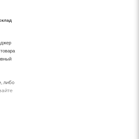
склад
еджер
 товара
тивный
, либо
вайте