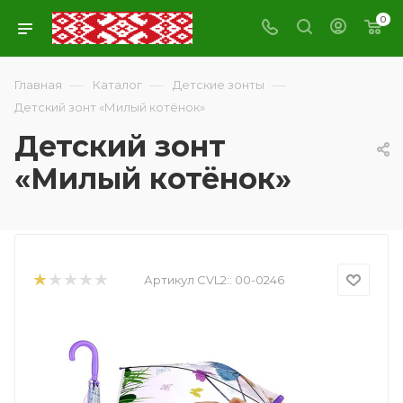
0
—
—
—
Главная
Каталог
Детские зонты
Детский зонт «Милый котёнок»
Детский зонт
«Милый котёнок»
Артикул CVL2::
00-0246