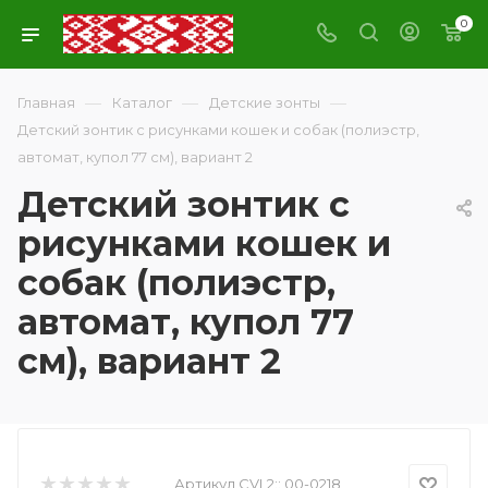
0
—
—
—
Главная
Каталог
Детские зонты
Детский зонтик с рисунками кошек и собак (полиэстр,
автомат, купол 77 см), вариант 2
Детский зонтик с
рисунками кошек и
собак (полиэстр,
автомат, купол 77
см), вариант 2
Артикул CVL2::
00-0218