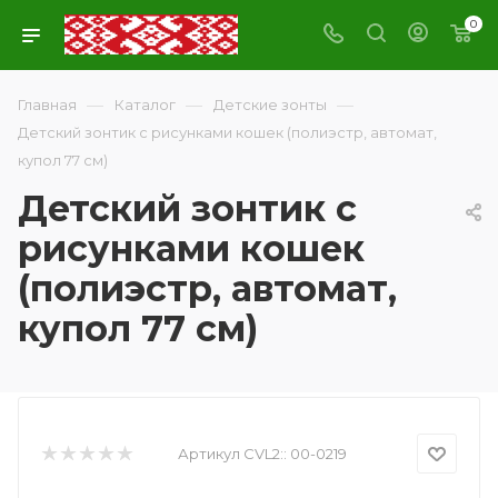
0
—
—
—
Главная
Каталог
Детские зонты
Детский зонтик с рисунками кошек (полиэстр, автомат,
купол 77 см)
Детский зонтик с
рисунками кошек
(полиэстр, автомат,
купол 77 см)
Артикул CVL2::
00-0219