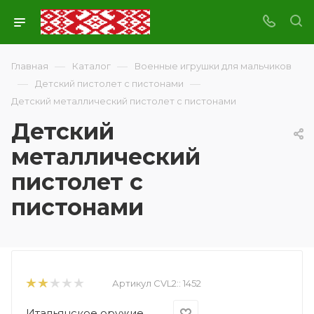
—
—
Главная
Каталог
Военные игрушки для мальчиков
—
—
Детский пистолет с пистонами
Детский металлический пистолет с пистонами
Детский
металлический
пистолет с
пистонами
Артикул CVL2::
1452
Итальянское оружие