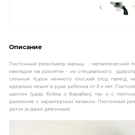
Описание
Пистонный револьвер малыш - металлический пис
накладки на рукоятке - из специального удароп
сильный. Курок немного плоский (под палец), н
идеально лежит в руке ребенка от 3-х лет. Пистол
щелчок (удар бойка о барабан), так и с писто
дымление с характерным запахом. Пистонный ре
деток (и даже девочкам).