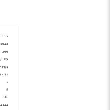
1580
алия
талл
рушка
ьчика
тный
3
6
3.16
личии