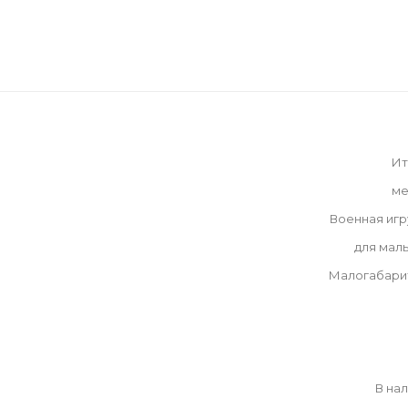
Ит
ме
Военная иг
для мал
Малогабари
В на