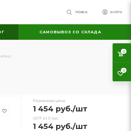
ПОИСК
ВОЙТИ
ОГ
САМОВЫВОЗ СО СКЛАДА
0
малыш
0
Розничная цена
1 454
руб.
/шт
ОПТ от 5 тыс.
1 454
руб.
/шт