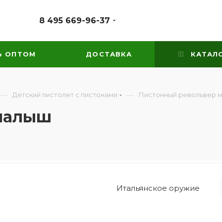
8 495 669-96-37
Ь ОПТОМ
ДОСТАВКА
КАТАЛ
—
—
Детский пистолет с пистонами
Пистонный револьвер 
малыш
Итальянское оружие