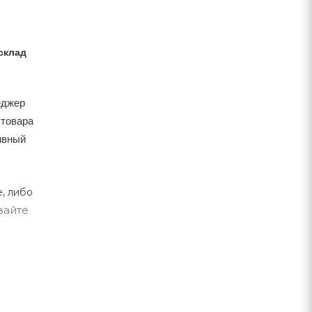
склад
еджер
 товара
тивный
, либо
вайте