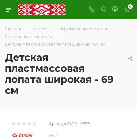
0
—
—
—
Главная
Каталог
Игрушки для песочницы
—
Детские лопаты, ведра
Детская пластмассовая лопата широкая - 69 см
Детская
пластмассовая
лопата широкая - 69
см
Артикул CVL2::
У879