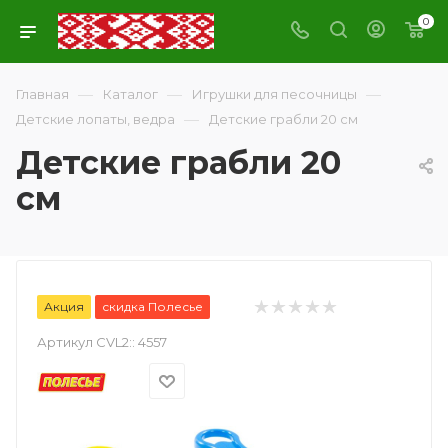
0
—
—
—
Главная
Каталог
Игрушки для песочницы
—
Детские лопаты, ведра
Детские грабли 20 см
Детские грабли 20
см
Акция
скидка Полесье
Артикул CVL2::
4557