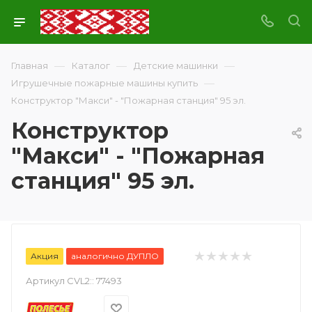
—
—
—
Главная
Каталог
Детские машинки
—
Игрушечные пожарные машины купить
Конструктор "Макси" - "Пожарная станция" 95 эл.
Конструктор
"Макси" - "Пожарная
станция" 95 эл.
Акция
аналогично ДУПЛО
Артикул CVL2::
77493