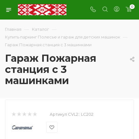
0
—
—
Главная
Каталог
—
Купить паркинг Полесье и гараж для детских машинок
Гараж Пожарная станция с 3 машинками
Гараж Пожарная
станция с 3
машинками
Артикул CVL2::
LC202