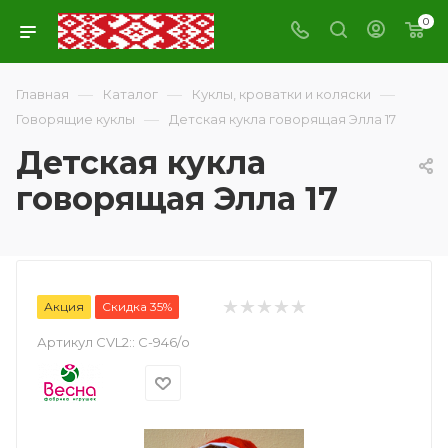
0
—
—
—
Главная
Каталог
Куклы, кроватки и коляски
—
Говорящие куклы
Детская кукла говорящая Элла 17
Детская кукла
говорящая Элла 17
Акция
Скидка 35%
Артикул CVL2::
С-946/о