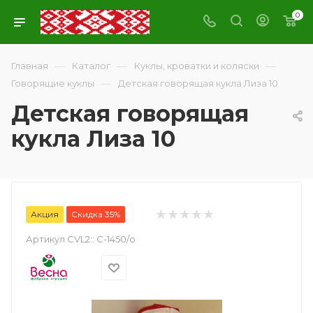
0
—
—
—
Главная
Каталог
Куклы, кроватки и коляски
—
Говорящие куклы
Детская говорящая кукла Лиза 10
Детская говорящая
кукла Лиза 10
Акция
Скидка 35%
Артикул CVL2::
С-1450/о