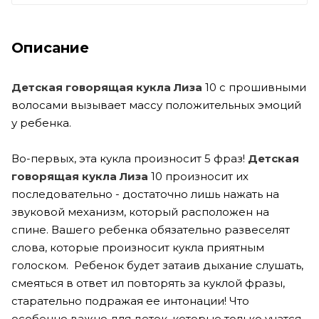
Описание
Детская говорящая кукла Лиза
10 с прошивными
волосами вызывает массу положительных эмоций
у ребенка.
Во-первых, эта кукла произносит 5 фраз!
Детская
говорящая кукла Лиза
10 произносит их
последовательно - достаточно лишь нажать на
звуковой механизм, который расположен на
спине. Вашего ребенка обязательно развеселят
слова, которые произносит кукла приятным
голоском. Ребенок будет затаив дыхание слушать,
смеяться в ответ ил повторять за куклой фразы,
старательно подражая ее интонации! Что
особенно важно для деток, которые только учатся