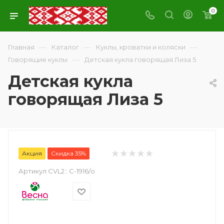
0
—
—
—
Главная
Каталог
Куклы, кроватки и коляски
—
Говорящие куклы
Детская кукла говорящая Лиза 5
Детская кукла
говорящая Лиза 5
Акция
Скидка 35%
Артикул CVL2::
С-1916/о